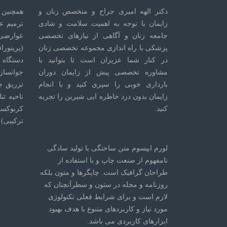
دکتر الهه امیری جراح و متخصص زنان و
همچنین 
زایمان با توجه به اهمیت سلامت و شادی
ترمیم ع
جامعه زنان و آگاهی از نیازهای تخصصی
عوارضی
پزشکی با راه اندازی مجموعه تخصصی زنان
(پرینورا
در کنار شما عزیزان است تا بتوانید با
دستگاه 
مشاوره تخصصی پیش از زایمان دوران
جوانسازی
بارداری خوبی را سپری کنید و با انجام
تزریق چ
زایمان بدون درد خاطره ایی شیرین را تجربه
ناحیه تن
کنید.
کربوکسی
ترکیبی)
لورم ایپسوم متن ساختگی با تولید سادگی
نامفهوم از صنعت چاپ و با استفاده از
طراحان گرافیک است. چاپگرها و متون بلکه
روزنامه و مجله در ستون و سطرآنچنان که
لازم است و برای شرایط فعلی تکنولوژی
مورد نیاز و کاربردهای متنوع با هدف بهبود
ابزارهای کاربردی می باشد.