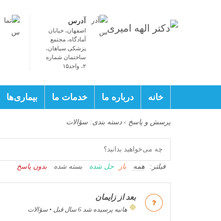
آدرس
اصفهان، خیابان
آمادگاه، مجتمع
پزشکی سپاهان،
ساختمان شماره
۲، واحد۱۵
خانه
درباره ما
خدمات ما
بیماری‌ها
پرسش و پاسخ
›
دسته بندی: سؤالات
فیلتر:
همه
باز
حل شده
بسته شده
بدون پاسخ
بعد از زایمان
هانیه
پرسیده شد 6 سال قبل
•
سؤالات