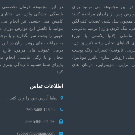
در این مجموعه می توانید برای
در این مجموعه درمان تخصصی 
وارض پس از زایمان مراجعه کنید؛
یائسگی، خشکی واژن، بی اختیاری ا
 همچون شل شدن عضلات کف لگن
کاهش میل جنسی نیز انجام می ش
فی، تنگ کردن واژن) ترمیم بدفرمی
بتوانید با کاهش این عوارض دوران م
تناسلی (لابیا پلاستی با لیزر)
خوبی را پشت سر بگذارید و با توجه 
 لابیاهای تحلیل رفته (تزریق ژل،
به مراقبت های روتین زنان در این 
ربی، نانوفت) تغییرات رنگ پوست
درمان عفونت های مزمن، قارچ ت
اسلی (روشن سازی بالیزر مونالیزا،
تبخال و یا زگیل تناسلی انجام م
 تراپی، مزوتراپی، درمان های
پذیرای شما هستیم تا زندگی بهتری ر
کنید
اطلاعات تماس
لطفا آدرس خود را وارد کنید .
+1 123 5468 369
+1 541 5468 369
support@domain.com