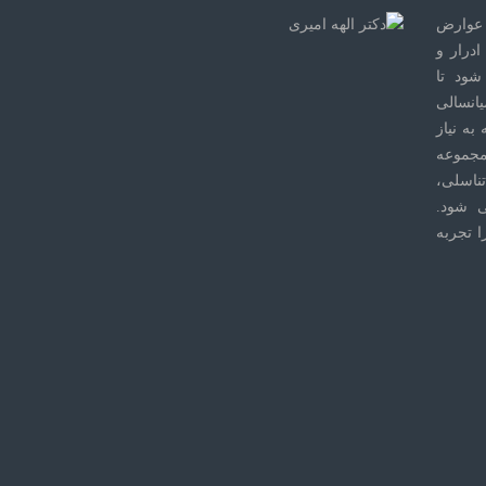
عوارض
درار و
ود تا
یانسالی
به نیاز
مجموعه
ناسلی،
ی شود.
ا تجربه