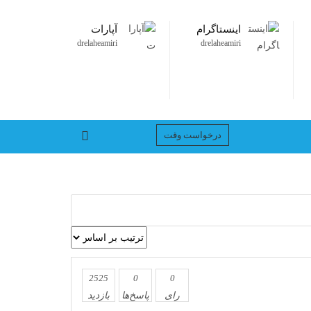
اینستاگرام
آپارات
drelaheamiri
drelaheamiri
درخواست وقت
2525
0
0
رای
پاسخ‌ها
بازدید