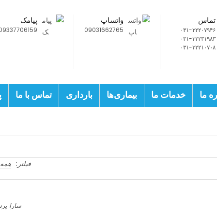
تماس
واتساپ
پیامک
09337706159
09031662765
۰۳۱-۳۲۲۰۷۹۴۶
۰۳۱-۳۲۲۳۱۹۸۳
۰۳۱-۳۲۲۱۰۷۰۸
ره ما
خدمات ما
بیماری‌ها
بارداری
تماس با ما
پ
فیلتر:
همه
سارا
پرسیده