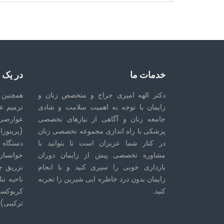
خدمات ما
در یک
دکتر الهه امیری جراح و متخصص زنان و
همچنین 
زایمان با توجه به اهمیت سلامت و شادی
ترمیم ع
جامعه زنان و آگاهی از نیازهای تخصصی
عوارضی
پزشکی با راه اندازی مجموعه تخصصی زنان
(پرینورا
در کنار شما عزیزان است تا بتوانید با
دستگاه 
مشاوره تخصصی پیش از زایمان دوران
جوانسازی
بارداری خوبی را سپری کنید و با انجام
تزریق چ
زایمان بدون درد خاطره ایی شیرین را تجربه
ناحیه تن
کنید.
کربوکسی
ترکیبی)