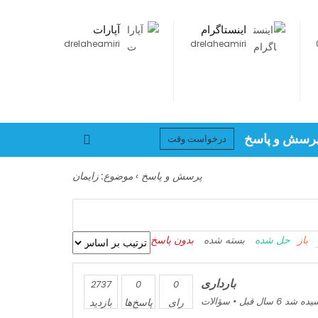
اینستاگرام
آپارات
drelaheamiri
drelaheamiri
رسش و پاسخ
درخواست وقت
پرسش و پاسخ
›
موضوع: زایمان
باز
حل شده
بسته شده
بدون پاسخ
بارداری
2737
0
0
 شد 6 سال قبل
•
سؤالات
رای
پاسخ‌ها
بازدید