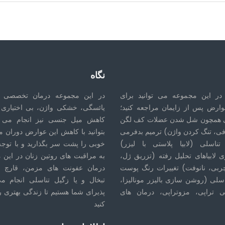
نگاه
در این مجموعه می توانید برای
در این مجموعه درمان تخصصی 
وارض پس از زایمان مراجعه کنید؛
یائسگی، خشکی واژن، بی اختیاری ا
 همچون شل شدن عضلات کف لگن
کاهش میل جنسی نیز انجام می ش
فی، تنگ کردن واژن) ترمیم بدفرمی
بتوانید با کاهش این عوارض دوران م
تناسلی (لابیا پلاستی با لیزر)
خوبی را پشت سر بگذارید و با توجه 
 لابیاهای تحلیل رفته (تزریق ژل،
به مراقبت های روتین زنان در این 
ربی، نانوفت) تغییرات رنگ پوست
درمان عفونت های مزمن، قارچ ت
اسلی (روشن سازی بالیزر مونالیزا،
تبخال و یا زگیل تناسلی انجام م
 تراپی، مزوتراپی، درمان های
پذیرای شما هستیم تا زندگی بهتری ر
کنید