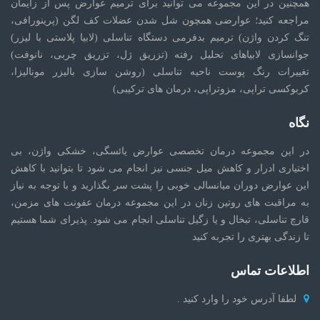
همچنین در این مجموعه می توانید برای ترمیم عوارض پس از زایمان
مراجعه کنید؛ عوارضی همچون شل شدن عضلات کف لگن (پرینورافی،
تنگ کردن واژن) ترمیم بدفرمی دستگاه تناسلی (لابیا پلاستی با لیزر)
جوانسازی لابیاهای تحلیل رفته (تزریق ژل، تزریق چربی، نانوفت)
تغییرات رنگ پوست ناحیه تناسلی (روشن سازی بالیزر مونالیزا،
کربوکسی تراپی، مزوتراپی، درمان های ترکیبی)
نگاه
در این مجموعه درمان تخصصی عوارض یائسگی، خشکی واژن، بی
اختیاری ادرار و کاهش میل جنسی نیز انجام می شود تا بتوانید با کاهش
این عوارض دوران میانسالی خوبی را پشت سر بگذارید و با توجه به نیاز
به مراقبت های روتین زنان در این مجموعه درمان عفونت های مزمن،
قارچ تناسلی، تبخال و یا زگیل تناسلی انجام می شود. پذیرای شما هستیم
تا زندگی بهتری را تجربه کنید
اطلاعات تماس
لطفا آدرس خود را وارد کنید .