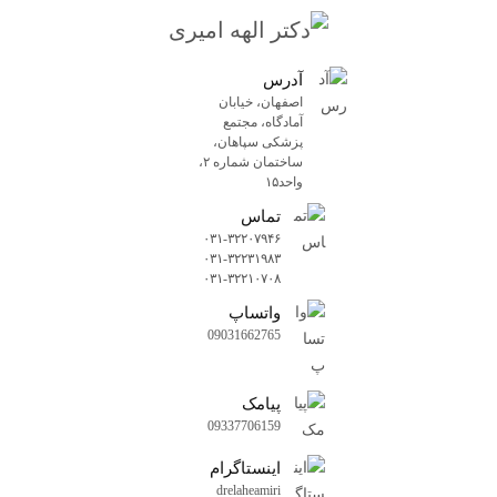
آدرس
اصفهان، خیابان
آمادگاه، مجتمع
پزشکی سپاهان،
ساختمان شماره ۲،
واحد۱۵
تماس
۰۳۱-۳۲۲۰۷۹۴۶
۰۳۱-۳۲۲۳۱۹۸۳
۰۳۱-۳۲۲۱۰۷۰۸
واتساپ
09031662765
پیامک
09337706159
اینستاگرام
drelaheamiri