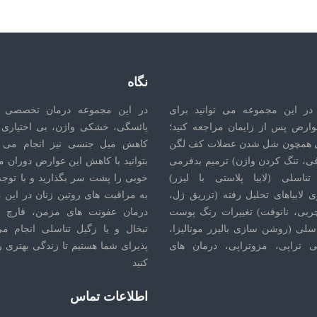
نگاه
در این مجموعه می توانید برای
در این مجموعه درمان تخصصی 
وارض پس از زایمان مراجعه کنید؛
یائسگی، خشکی واژن، بی اختیاری ا
 همچون شل شدن عضلات کف لگن
کاهش میل جنسی نیز انجام می ش
فی، تنگ کردن واژن) ترمیم بدفرمی
بتوانید با کاهش این عوارض دوران م
تناسلی (لابیا پلاستی با لیزر)
خوبی را پشت سر بگذارید و با توجه 
 لابیاهای تحلیل رفته (تزریق ژل،
به مراقبت های روتین زنان در این 
ربی، نانوفت) تغییرات رنگ پوست
درمان عفونت های مزمن، قارچ ت
اسلی (روشن سازی بالیزر مونالیزا،
تبخال و یا زگیل تناسلی انجام م
 تراپی، مزوتراپی، درمان های
پذیرای شما هستیم تا زندگی بهتری ر
کنید
اطلاعات تماس