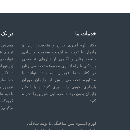
خدمات ما
در یک
دکتر الهه امیری جراح و متخصص زنان و
همچنین 
زایمان با توجه به اهمیت سلامت و شادی
ترمیم ع
جامعه زنان و آگاهی از نیازهای تخصصی
عوارضی
پزشکی با راه اندازی مجموعه تخصصی زنان
(پرینورا
در کنار شما عزیزان است تا بتوانید با
دستگاه 
مشاوره تخصصی پیش از زایمان دوران
جوانسازی
بارداری خوبی را سپری کنید و با انجام
تزریق چ
زایمان بدون درد خاطره ایی شیرین را تجربه
ناحیه تن
کنید.
کربوکسی
ترکیبی)
لورم ایپسوم متن ساختگی با تولید سادگی