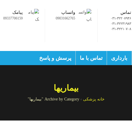
تماس
واتساپ
پیامک
09337706159
09031662765
۰۳۱-۳۲۲۰۷۹۴۶
۰۳۱-۳۲۲۳۱۹۸۳
۰۳۱-۳۲۲۱۰۷۰۸
بارداری
تماس با ما
پرسش و پاسخ
بیماریها
خانه پزشکی
›
Archive by Category "بیماریها"