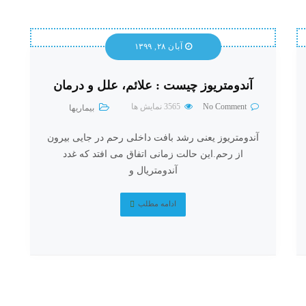
آبان ۲۸, ۱۳۹۹
آندومتریوز چیست : علائم، علل و درمان
No Comment
3565
نمایش ها
بیماریها
آندومتریوز یعنی رشد بافت داخلی رحم در جایی بیرون
از رحم.این حالت زمانی اتفاق می افتد که غدد
آندومتریال و
ادامه مطلب