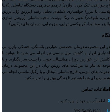
(پرینورافی، تنگ کردن واژن) ترمیم بدفرمی دستگاه تناسلی (لابیا
پلاستی با لیزر) جوانسازی لابیاهای تحلیل رفته (تزریق ژل، تزریق
چربی، نانوفت) تغییرات رنگ پوست ناحیه تناسلی (روشن سازی
بالیزر مونالیزا، کربوکسی تراپی، مزوتراپی، درمان های ترکیبی)
نگاه
در این مجموعه درمان تخصصی عوارض یائسگی، خشکی واژن، بی
اختیاری ادرار و کاهش میل جنسی نیز انجام می شود تا بتوانید با
کاهش این عوارض دوران میانسالی خوبی را پشت سر بگذارید و با
توجه به نیاز به مراقبت های روتین زنان در این مجموعه درمان
عفونت های مزمن، قارچ تناسلی، تبخال و یا زگیل تناسلی انجام می
شود. پذیرای شما هستیم تا زندگی بهتری را تجربه کنید
اطلاعات تماس
لطفا آدرس خود را وارد کنید .
+1 123 5468 369