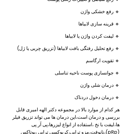
🔹 رفع خشکی واژن
🔹 قرینه سازی لابیاها
🔹 لیفت کردن واژن یا لابیاها
🔹 رفع تحلیل رفتگی بافت لابیاها (تزریق چربی یا ژل)
🔹 تقویت ارگاسم
🔹 جوانسازی پوست ناحیه تناسلی
🔹 درمان شلی واژن
🔹 درمان دخول دردناک
هر کدام از موارد بالا در مجموعه دکتر الهه امیری قابل
بررسی و درمان است،این درمان ها می تواند تزریق فیلر
ها،لیفت با نخ ،استفاده از انواع لیزرها،پی آر پی
(pRp)،نانوفت،مزو تراپی،کربوکسی تراپی ،بوتاکس