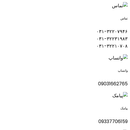
تماس
۰۳۱-۳۲۲۰۷۹۴۶
۰۳۱-۳۲۲۳۱۹۸۳
۰۳۱-۳۲۲۱۰۷۰۸
واتساپ
09031662765
پیامک
09337706159