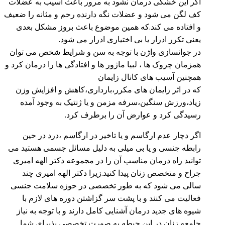
اگر این خشکی درمان نشود به مرور باعث آسیب به عضلات
کف لگن می شود و عضلات نگه دارنده رحم و مثانه را ضعیف
و افتاده می کند.که همین موضوع باعث بروز مشکل بعدی
یعنی تکرر ادرار یا بی اختیاری ادرار می شود.
در جوانسازی واژن با توجه به سن و شرایط شخص می توان
همزمان چروک ها ، لبیا ماژور ها و افتادگی ها را درمان کرد و
همچنین آسیب های کانال زایمان
که در اثر زایمان های مکرر،بارداری،کاهش و افزایش وزن
زیاد،ورزش سنگین،سرفه مزمن و یا ژنتیک به وجود آمده
رسیدگی کرد و عوارض آن را برطرف کرد.
اگر دچار عدم ارگاسم و یا تاخیر در ارگاسم ،درد در حین
رابطه جنسی و یا بی میلی به دلیل مسائل جسمی هستید می
توانید راه درمان مناسب آن را در مجموعه دکتر الهه امیری
جراح و متخصص زنان پیدا کنید.زیرا دکتر الهه امیری چند
سالی می شود که به طور تخصصی در حوزه سلامت جنسی
فعالیت می کنند و با پشت سر گزاشتن دوره های لازم با
شیوه های جدید درمان آشنایی کامل دارند و با توجه به نیاز
جامعه زنان در این حیطه به صورت تخصصی پذیرای شما