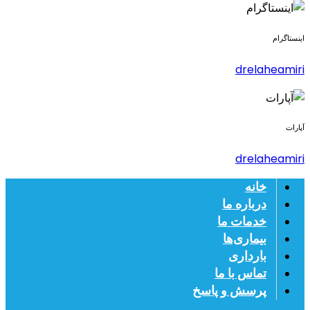
اینستاگرام
drelaheamiri
آپارات
drelaheamiri
خانه
درباره ما
خدمات ما
بیماری‌ها
بارداری
تماس با ما
پرسش و پاسخ