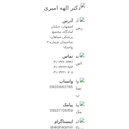
آدرس
اصفهان، خیابان
آمادگاه، مجتمع
پزشکی سپاهان،
ساختمان شماره ۲،
واحد۱۵
تماس
۰۳۱-۳۲۲۰۷۹۴۶
۰۳۱-۳۲۲۳۱۹۸۳
۰۳۱-۳۲۲۱۰۷۰۸
واتساپ
09031662765
پیامک
09337706159
اینستاگرام
drelaheamiri