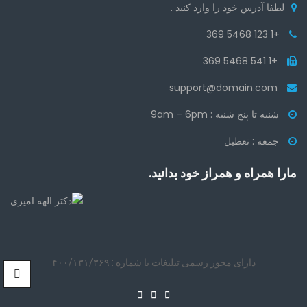
لطفا آدرس خود را وارد کنید .
+1 123 5468 369
+1 541 5468 369
support@domain.com
شنبه تا پنج شنبه : 9am – 6pm
جمعه : تعطیل
مارا همراه و همراز خود بدانید.
دارای مجوز رسمی تبلیغات با شماره : ۴۰۰/۱۳۱/۳۶۹