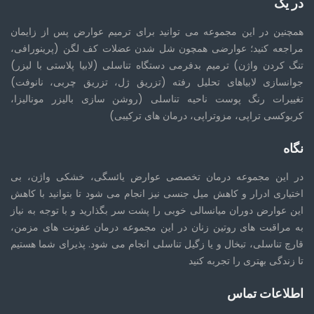
در یک
همچنین در این مجموعه می توانید برای ترمیم عوارض پس از زایمان
مراجعه کنید؛ عوارضی همچون شل شدن عضلات کف لگن (پرینورافی،
تنگ کردن واژن) ترمیم بدفرمی دستگاه تناسلی (لابیا پلاستی با لیزر)
جوانسازی لابیاهای تحلیل رفته (تزریق ژل، تزریق چربی، نانوفت)
تغییرات رنگ پوست ناحیه تناسلی (روشن سازی بالیزر مونالیزا،
کربوکسی تراپی، مزوتراپی، درمان های ترکیبی)
نگاه
در این مجموعه درمان تخصصی عوارض یائسگی، خشکی واژن، بی
اختیاری ادرار و کاهش میل جنسی نیز انجام می شود تا بتوانید با کاهش
این عوارض دوران میانسالی خوبی را پشت سر بگذارید و با توجه به نیاز
به مراقبت های روتین زنان در این مجموعه درمان عفونت های مزمن،
قارچ تناسلی، تبخال و یا زگیل تناسلی انجام می شود. پذیرای شما هستیم
تا زندگی بهتری را تجربه کنید
اطلاعات تماس