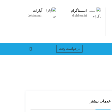
اینستاگرام
آپارات
drelaheamiri
drelaheamiri
درخواست وقت
خدمات بیشتر