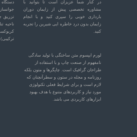
در کنار شما عزیزان است تا بتوانید با
دستگاه 
مشاوره تخصصی پیش از زایمان دوران
جوانسازی
بارداری خوبی را سپری کنید و با انجام
تزریق چ
زایمان بدون درد خاطره ایی شیرین را تجربه
ناحیه تن
کنید.
کربوکسی
ترکیبی)
لورم ایپسوم متن ساختگی با تولید سادگی
نامفهوم از صنعت چاپ و با استفاده از
طراحان گرافیک است. چاپگرها و متون بلکه
روزنامه و مجله در ستون و سطرآنچنان که
لازم است و برای شرایط فعلی تکنولوژی
مورد نیاز و کاربردهای متنوع با هدف بهبود
ابزارهای کاربردی می باشد.