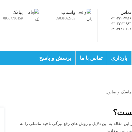
تماس
واتساپ
پیامک
09337706159
09031662765
۰۳۱-۳۲۲۰۷۹۴۶
۰۳۱-۳۲۲۳۱۹۸۳
۰۳۱-۳۲۲۱۰۷۰۸
بارداری
تماس با ما
پرسش و پاسخ
یست؟
 این مقاله به این دلایل و روش های رفع تیرگی ناحیه تناسلی را به
ون می پردازیم .