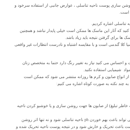
 روشن سازی پوست ناحیه تناسلی ، عوارض جانبی از استفاده سرخود و
 است.
ه تناسلی اشاره کردیم.
 کنید که آثار این ماسک ها ممکن است خیلی پایدار نباشد و همچنین
 ها برای گرفتن نتیجه باید زیاد باشد.
ا کلا گندمی است و با مقایسه اشتباه و نادرست انتظارات غیر واقعی
و احساس می کنید نیاز به تغییر رنگ دارد حتما به متخصص زنان
اد شیمیایی استفاده نکنید‌.
 از انواع صابون و کرم ها روزانه منتشر می شود که ممکن است
به چند نکته به صورت کوتاه اشاره می کنیم:
 خاطر تبلیغ) از صابون ها جهت روشن سازی و یا خوشبو کردن ناحیه
استفاده بیش از حد و مکرر از صابون می تواند باعث بهم خوردن ph ناحیه تناسلی شود و نه تنها اثر روشن
ت باعث تحریک و خارش شود و در نتیجه پوست ناحیه تحریک شده و