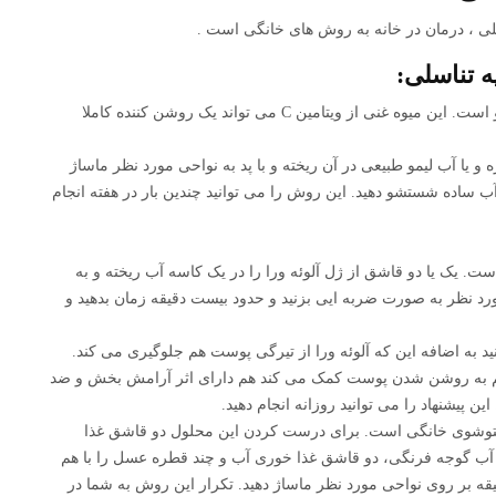
لی ، درمان در خانه به روش های خانگی است .
 تناسلی:
اولین پیشنهاد استفاده از لیمو ترش و یا آب لیمو است. این میوه غنی از ویتامین C می تواند یک روشن کننده کاملا
 و یا آب لیمو طبیعی در آن ریخته و با پد به نواحی مورد نظر ماساژ
ید و سپس با آب ساده شستشو دهید. این روش را می توانید چندین بار در هفته انجام
ت. یک یا دو قاشق از ژل آلوئه ورا را در یک کاسه آب ریخته و به
د نظر به صورت ضربه ایی بزنید و حدود بیست دقیقه زمان بدهید و
 به اضافه این که آلوئه ورا از تیرگی پوست هم جلوگیری می کند.
 به روشن شدن پوست کمک می کند هم دارای اثر آرامش بخش و ضد
ن پیشنهاد را می توانید روزانه انجام دهید.
توشوی خانگی است. برای درست کردن این محلول دو قاشق غذا
ب گوجه فرنگی، دو قاشق غذا خوری آب و چند قطره عسل را با هم
 کنید و این مخلوط را حدود ۱۵ تا ۲۰ دقیقه بر روی نواحی مورد نظر ماساژ دهید‌. تکرار این روش به شما در