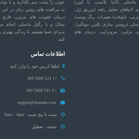
تناسلی (لابیا پلاستی با لیزر)
خوبی را پشت سر بگذارید و با توجه 
 لابیاهای تحلیل رفته (تزریق ژل،
به مراقبت های روتین زنان در این 
ربی، نانوفت) تغییرات رنگ پوست
درمان عفونت های مزمن، قارچ ت
اسلی (روشن سازی بالیزر مونالیزا،
تبخال و یا زگیل تناسلی انجام م
 تراپی، مزوتراپی، درمان های
پذیرای شما هستیم تا زندگی بهتری ر
کنید
اطلاعات تماس
لطفا آدرس خود را وارد کنید .
+1 123 5468 369
+1 541 5468 369
support@domain.com
شنبه تا پنج شنبه : 9am – 6pm
جمعه : تعطیل